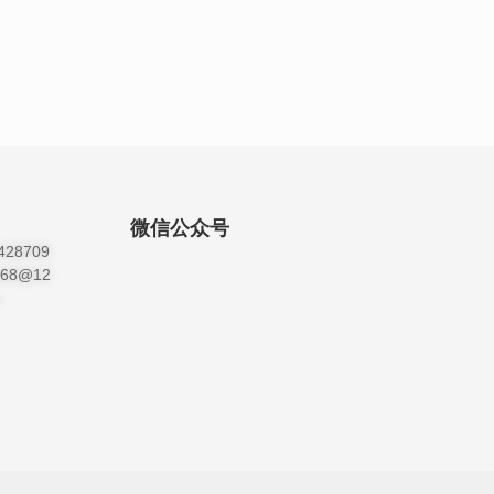
微信公众号
28709
168@12