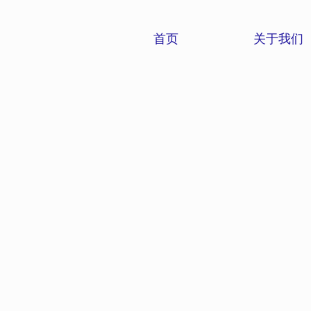
首页
关于我们