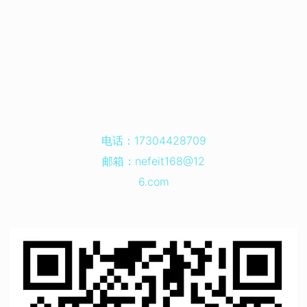
电话：17304428709
邮箱：nefeit168@12
6.com