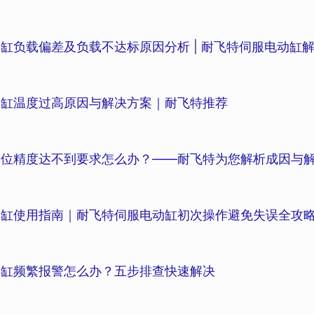
缸负载偏差及负载不达标原因分析 | 耐飞特伺服电动缸
动缸温度过高原因与解决方案｜耐飞特推荐
定位精度达不到要求怎么办？——耐飞特为您解析成因与
动缸使用指南｜耐飞特伺服电动缸初次操作避免失误全攻
动缸频繁报警怎么办？五步排查快速解决