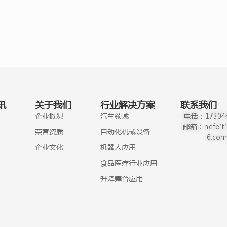
讯
关于我们
行业解决方案
联系我们
企业概况
汽车领域
电话：173044
邮箱：nefeit
荣誉资质
自动化机械设备
6.co
企业文化
机器人应用
食品医疗行业应用
升降舞台应用