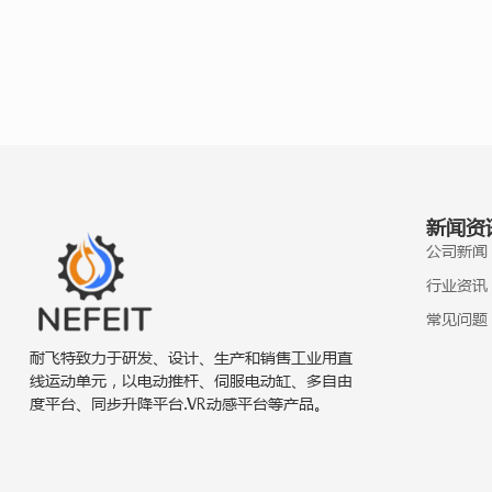
新闻资
公司新闻
行业资讯
常见问题
耐飞特致力于研发、设计、生产和销售工业用直
线运动单元，以电动推杆、伺服电动缸、多自由
度平台、同步升降平台.VR动感平台等产品。