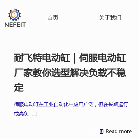
首页
关于我们
耐飞特电动缸｜伺服电动缸
厂家教你选型解决负载不稳
定
伺服电动缸在工业自动化中应用广泛，但在长期运行
或高负
[…]
Read more