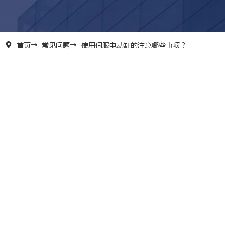
首页
常见问题
使用伺服电动缸的注意哪些事项？