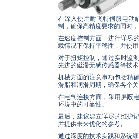
在深入使用耐飞特伺服电动
制，确保高精度要求的同时，
在速度控制方面，进行详尽
载情况下保持平稳性，并使用
对于扭矩控制，通过实时监
先进的磁滞无感传感器等技术
机械方面的注意事项包括精
滑脂和润滑周期，确保各个关
在电气连接方面，采用屏蔽
环境中的可靠性。
最后，建议建立详尽的维护
并提供未来优化的参考。
通过深度的技术实践和系统细