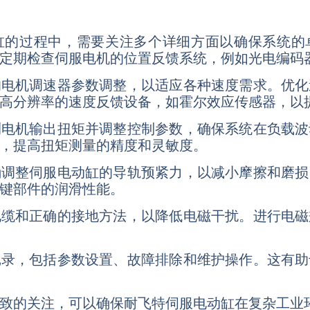
缸的过程中，需要关注多个详细方面以确保系统的
定期检查伺服电机的位置反馈系统，例如光电编码
的电机调速器参数调整，以适应各种速度需求。优化
高分辨率的速度反馈设备，如霍尔效应传感器，以
测电机输出扭矩并调整控制参数，确保系统在负载波
，提高扭矩测量的精度和灵敏度。
确调整伺服电动缸的导轨预紧力，以减小摩擦和磨损
键部件的润滑性能。
电缆和正确的接地方法，以降低电磁干扰。进行电磁
记录，包括参数设置、故障排除和维护操作。这有助
致的关注，可以确保耐飞特伺服电动缸在复杂工业