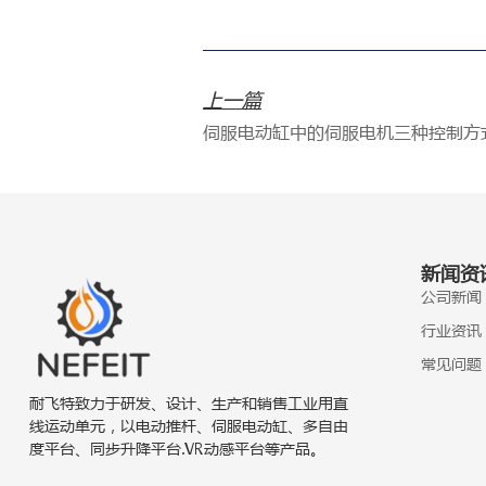
上一篇
伺服电动缸中的伺服电机三种控制方
新闻资
公司新闻
行业资讯
常见问题
耐飞特致力于研发、设计、生产和销售工业用直
线运动单元，以电动推杆、伺服电动缸、多自由
度平台、同步升降平台.VR动感平台等产品。